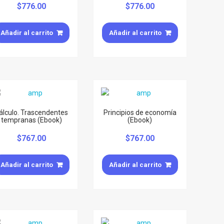
$
776.00
$
776.00
Añadir al carrito
Añadir al carrito
álculo. Trascendentes
Principios de economía
tempranas (Ebook)
(Ebook)
$
767.00
$
767.00
Añadir al carrito
Añadir al carrito