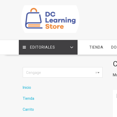
Saltar
contenido
EDITORIALES
TIENDA
DO
C
Cengage
×
Mo
Inicio
Tienda
Carrito