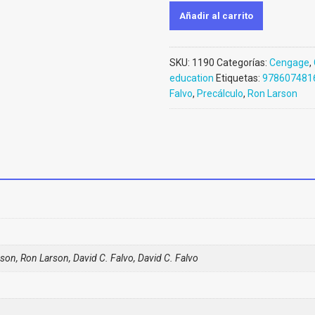
Añadir al carrito
SKU:
1190
Categorías:
Cengage
,
education
Etiquetas:
978607481
Falvo
,
Precálculo
,
Ron Larson
son, Ron Larson, David C. Falvo, David C. Falvo