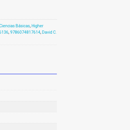
Ciencias Básicas
,
Higher
6136
,
9786074817614
,
David C.