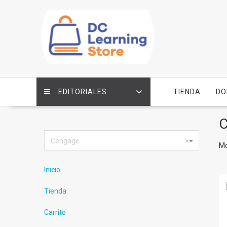
Saltar
contenido
EDITORIALES
TIENDA
DO
C
Cengage
×
Mo
Inicio
Tienda
Carrito