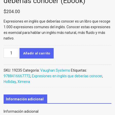
deberías conocer (Ebook)
$
204.00
Expresiones en inglés que deberías conocer es un libro que recoge
1.000 expresiones comunes del inglés. Conocer estas expresiones
es esencial para hablar un inglés más natural, más fluido y más
nativo.
Expresiones
Añadir al carrito
en
inglés
que
SKU:
19235
Categoría:
Vaughan Systems
Etiquetas:
deberías
9788416667772
,
Expresiones en inglés que deberías conocer
,
conocer
Holliday
,
Ximena
(Ebook)
cantidad
Información adicional
Información adicional