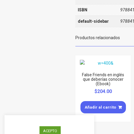
ISBN
97884
default-sidebar
97884
Productos relacionados
False Friends en inglés
que deberías conocer
(Ebook)
$
204.00
Añadir al carrito
ACEPTO