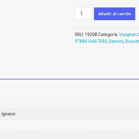
Buscate
Añadir al carrito
la
vida
en
SKU:
19208
Categoría:
Vaughan 
uk
9788416667093
,
Bannini
,
Buscate
(Ebook)
cantidad
, Ignacio