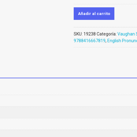
Añadir al carrito
SKU:
19238
Categoría:
Vaughan 
9788416667819
,
English Pronunc