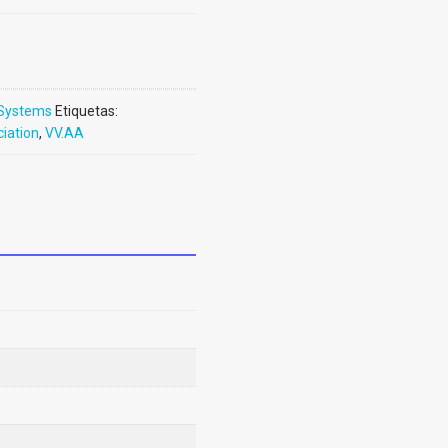
Systems
Etiquetas:
iation
,
VV.AA