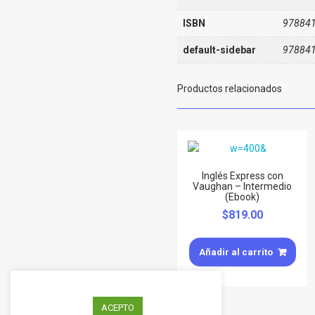
ISBN
97884
default-sidebar
97884
Productos relacionados
Inglés Express con
Vaughan – Intermedio
(Ebook)
$
819.00
Añadir al carrito
ACEPTO