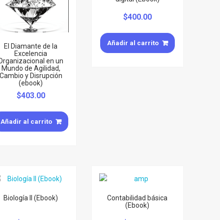
$
400.00
Añadir al carrito
El Diamante de la
Excelencia
Organizacional en un
Mundo de Agilidad,
Cambio y Disrupción
(ebook)
$
403.00
Añadir al carrito
Biología II (Ebook)
Contabilidad básica
(Ebook)