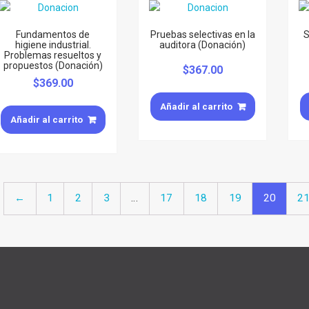
Fundamentos de
Pruebas selectivas en la
S
higiene industrial.
auditora (Donación)
Problemas resueltos y
propuestos (Donación)
$
367.00
$
369.00
Añadir al carrito
Añadir al carrito
←
1
2
3
…
17
18
19
20
2