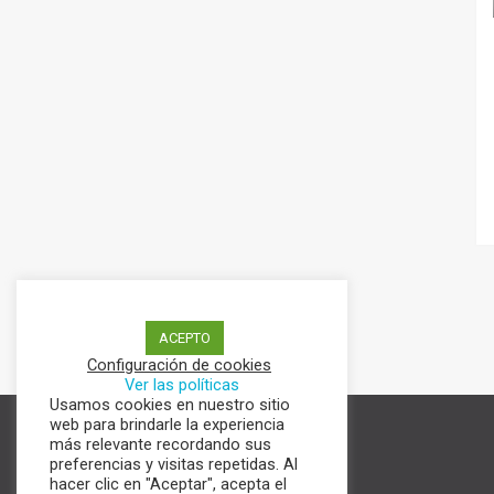
ACEPTO
Configuración de cookies
Ver las políticas
Usamos cookies en nuestro sitio
web para brindarle la experiencia
Términos y condiciones
más relevante recordando sus
preferencias y visitas repetidas. Al
Aviso de Privacidad
hacer clic en "Aceptar", acepta el
Política de cookies