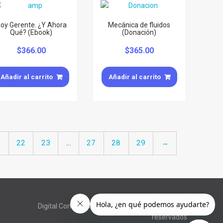
oy Gerente. ¿Y Ahora
Mecánica de fluidos
Qué? (Ebook)
(Donación)
$
366.00
$
365.00
Añadir al carrito
Añadir al carrito
1
22
23
…
27
28
29
→
Digital Content | Copyright © todos los derechos
reservados