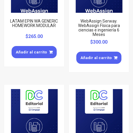
LATAM EPIN WA GENERIC
WebAssign Serway.
HOMEWORK MODULAR
WebAssign Física para
ciencias e ingeniería 6
Meses
$
265.00
$
300.00
Añadir al carrito
Añadir al carrito