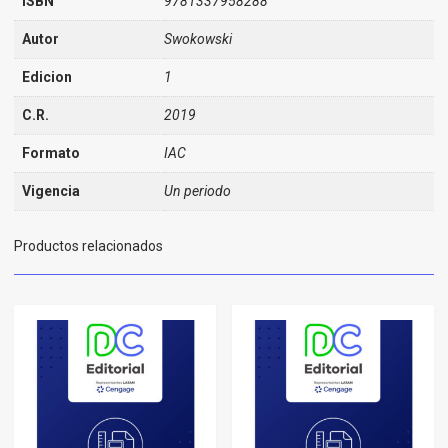
ISBN
9781337958288
Autor
Swokowski
Edicion
1
C.R.
2019
Formato
IAC
Vigencia
Un periodo
Productos relacionados