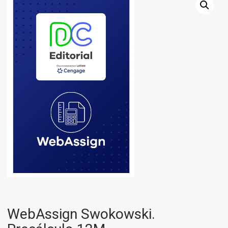
WebAssign Swokowski.