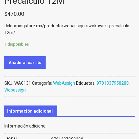
Precálculo 12M
$
470.00
dclearningstore.mx/producto/webassign-swokowski-precalculo-
12m/
1 disponibles
Añadir al carrito
SKU:
WA0131
Categoría:
WebAssign
Etiquetas:
9781337958288
,
Webassign
Información adicional
Información adicional