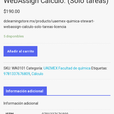
WebAssign Cálculo. (Solo tareas)
$
190.00
dclearningstore.mx/producto/uaemex-quimica-stewart-
webassign-calculo-solo-tareas-licencia
5 disponibles
Añadir al carrito
SKU:
WA0101
Categoría:
UAEMEX Facultad de química
Etiquetas:
9781337676809
,
Cálculo
Información adicional
Información adicional