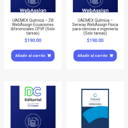
UAEMEX Química – Zill
UAEMEX Química –
WebAssign Ecuaciones
Serway WebAssign Física
diferenciales CPVF (Solo
para ciencias e ingeniería
tareas)
(Solo tareas)
$
190.00
$
190.00
Añadir al carrito
Añadir al carrito