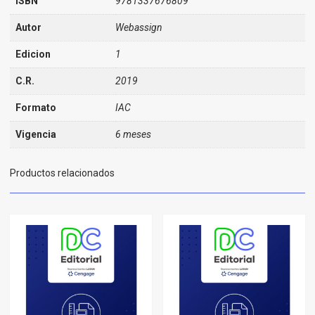
ISBN
9781337676809
Autor
Webassign
Edicion
1
C.R.
2019
Formato
IAC
Vigencia
6 meses
Productos relacionados