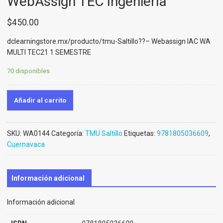
WebAssign TEC Ingeniería
$
450.00
dclearningstore.mx/producto/tmu-
Saltillo
??
– Webassign IAC WA
MULTI TEC21 1 SEMESTRE
70 disponibles
Añadir al carrito
SKU:
WA0144
Categoría:
TMU Saltillo
Etiquetas:
9781805036609
,
Cuernavaca
Información adicional
Información adicional