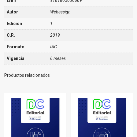
ISBN
9781805036609
Autor
Webassign
Edicion
1
C.R.
2019
Formato
IAC
Vigencia
6 meses
Productos relacionados