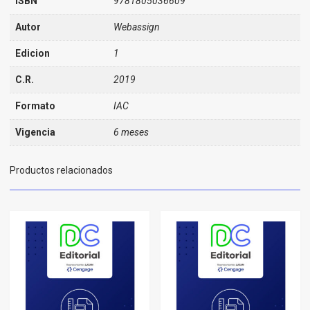
ISBN
9781805036609
Autor
Webassign
Edicion
1
C.R.
2019
Formato
IAC
Vigencia
6 meses
Productos relacionados