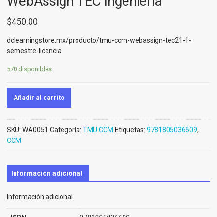
WebAssign TEC Ingeniería
$
450.00
dclearningstore.mx/producto/tmu-ccm-webassign-tec21-1-
semestre-licencia
570 disponibles
Añadir al carrito
SKU:
WA0051
Categoría:
TMU CCM
Etiquetas:
9781805036609
,
CCM
Información adicional
Información adicional