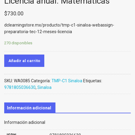
Licencia anual. Matemáticas
$
730.00
dclearningstore.mx/producto/tmp-c1-sinaloa-webassign-
preparatoria-tec-12-meses-licencia
270 disponibles
Añadir al carrito
SKU:
WA0085
Categoría:
TMP-C1 Sinaloa
Etiquetas:
9781805036630
,
Sinaloa
Información adicional
Información adicional