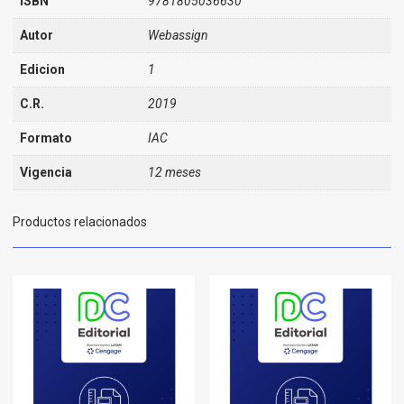
ISBN
9781805036630
Autor
Webassign
Edicion
1
C.R.
2019
Formato
IAC
Vigencia
12 meses
Productos relacionados