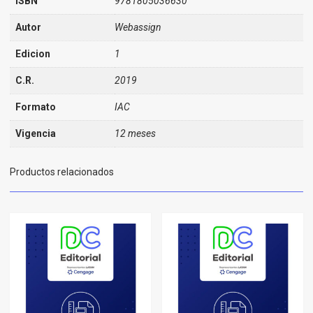
ISBN
9781805036630
Autor
Webassign
Edicion
1
C.R.
2019
Formato
IAC
Vigencia
12 meses
Productos relacionados