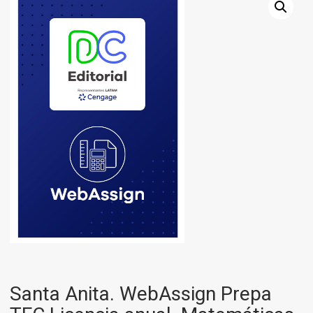
Santa Anita. WebAssign Prepa