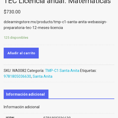
TEC Licencia anual. Matemáticas
$
730.00
dclearningstore.mx/producto/tmp-c1-santa-anita-webassign-
preparatoria-tec-12-meses-licencia
125 disponibles
Añadir al carrito
SKU:
WA0082
Categoría:
TMP-C1 Santa Anita
Etiquetas:
9781805036630
,
Santa Anita
Información adicional
Información adicional