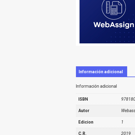
Información adicional
Información adicional
ISBN
97818
Autor
Webass
Edicion
1
C.R.
2019