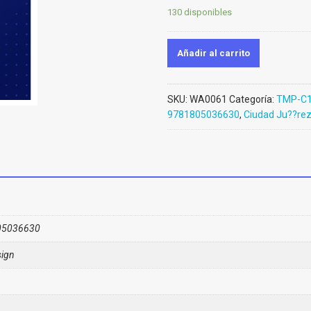
130 disponibles
Añadir al carrito
SKU:
WA0061
Categoría:
TMP-C1
9781805036630
,
Ciudad Ju??re
05036630
ign