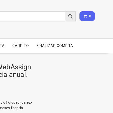
0
NTA
CARRITO
FINALIZAR COMPRA
WebAssign
ia anual.
p-c1-ciudad-juarez-
meses-licencia