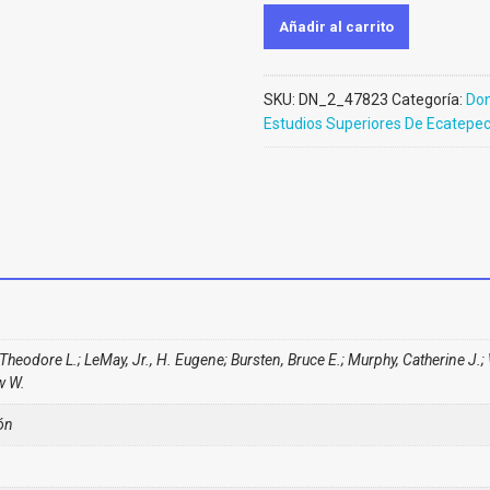
Añadir al carrito
SKU:
DN_2_47823
Categoría:
Don
Estudios Superiores De Ecatepe
Theodore L.; LeMay, Jr., H. Eugene; Bursten, Bruce E.; Murphy, Catherine J.;
w W.
ón