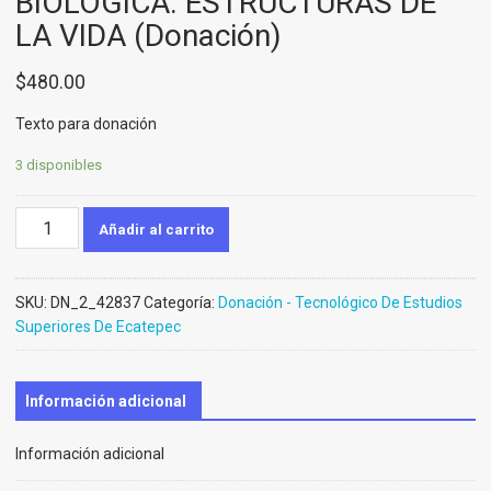
BIOLOGICA. ESTRUCTURAS DE
LA VIDA (Donación)
$
480.00
Texto para donación
3 disponibles
QUIMICA
Añadir al carrito
GENERAL,
ORGANICA
Y
SKU:
DN_2_42837
Categoría:
Donación - Tecnológico De Estudios
BIOLOGICA.
Superiores De Ecatepec
ESTRUCTURAS
DE
LA
Información adicional
VIDA
(Donación)
Información adicional
cantidad