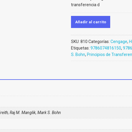
transferencia d
Añadir al carrito
SKU:
810
Categorías:
Cengage
,
H
Etiquetas:
9786074816150
,
978
S. Bohn
,
Principios de Transferen
reith, Raj M. Manglik, Mark S. Bohn