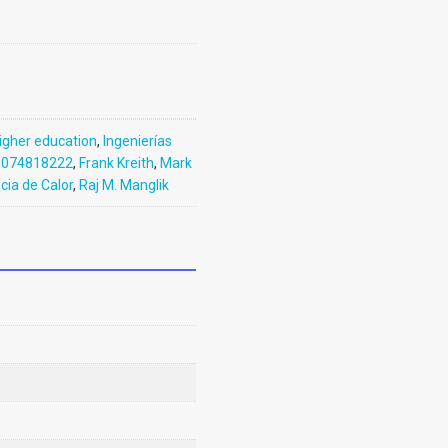
igher education
,
Ingenierías
6074818222
,
Frank Kreith
,
Mark
cia de Calor
,
Raj M. Manglik