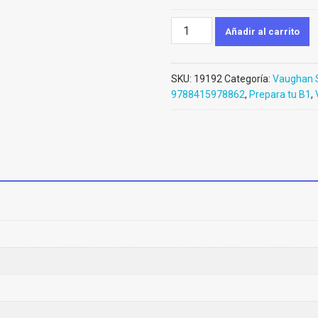
Prepara
Añadir al carrito
tu
B1
(Ebook)
SKU:
19192
Categoría:
Vaughan 
cantidad
9788415978862
,
Prepara tu B1
,