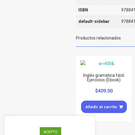
ISBN
97884
default-sidebar
97884
Productos relacionados
Inglés gramática fácil.
Ejercicios (Ebook)
$
409.00
Añadir al carrito
ACEPTO