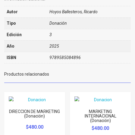
gerencia
de
Autor
Hoyos Ballesteros, Ricardo
mercadeo
(Donación)
Tipo
Donación
cantidad
Edición
3
Año
2025
ISBN
9789585084896
Productos relacionados
DIRECCION DE MARKETING
MARKETING
(Donación)
INTERNACIONAL
(Donación)
$
480.00
$
480.00