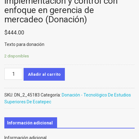
implementación y control con
enfoque en gerencia de
mercadeo (Donación)
$
444.00
Texto para donación
2 disponibles
Plan
Añadir al carrito
de
marketing.
Diseño,
SKU:
DN_2_45183
Categoría:
Donación - Tecnológico De Estudios
implementación
Superiores De Ecatepec
y
control
con
Información adicional
enfoque
en
Información adicional