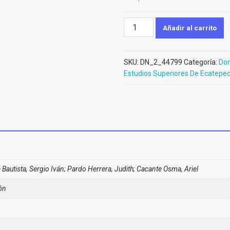
Gestión
Añadir al carrito
del
riesgo
físico,
SKU:
DN_2_44799
Categoría:
Don
biológico
Estudios Superiores De Ecatepe
y
en
seguridad
química
(Donación)
cantidad
a Bautista, Sergio Iván; Pardo Herrera, Judith; Cacante Osma, Ariel
ón