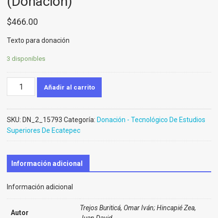
(Donación)
$
466.00
Texto para donación
3 disponibles
Fundamentos
Añadir al carrito
de
lógica
digital
SKU:
DN_2_15793
Categoría:
Donación - Tecnológico De Estudios
(Donación)
Superiores De Ecatepec
cantidad
Información adicional
Información adicional
Trejos Buriticá, Omar Iván; Hincapié Zea,
Autor
Juan David