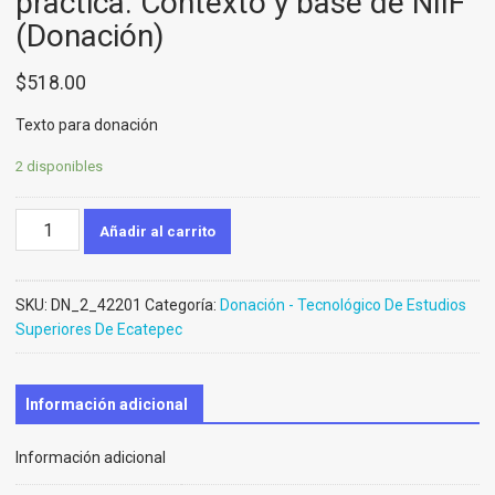
practica. Contexto y base de NIIF
(Donación)
$
518.00
Texto para donación
2 disponibles
Contabilidad
Añadir al carrito
de
pasivos.
Teorico-
SKU:
DN_2_42201
Categoría:
Donación - Tecnológico De Estudios
practica.
Superiores De Ecatepec
Contexto
y
base
Información adicional
de
NIIF
Información adicional
(Donación)
cantidad