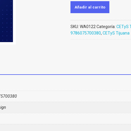
Añadir al carrito
SKU:
WA0122
Categoría:
CETyS T
9786075700380
,
CETyS Tijuana
75700380
ign