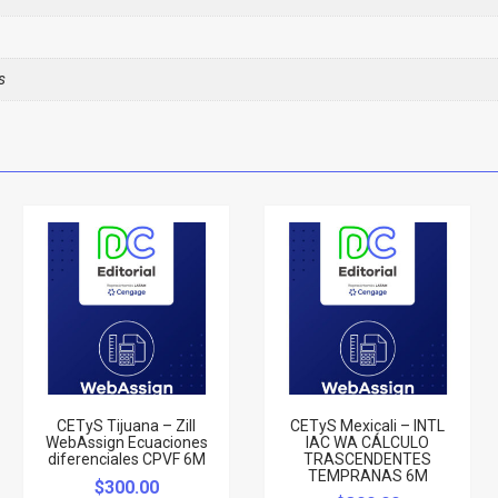
s
CETyS Tijuana – Zill
CETyS Mexicali – INTL
WebAssign Ecuaciones
IAC WA CÁLCULO
diferenciales CPVF 6M
TRASCENDENTES
TEMPRANAS 6M
$
300.00