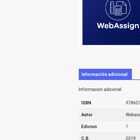
Información adicional
Información adicional
ISBN
97860
Autor
Webass
Edicion
1
C.R.
2019