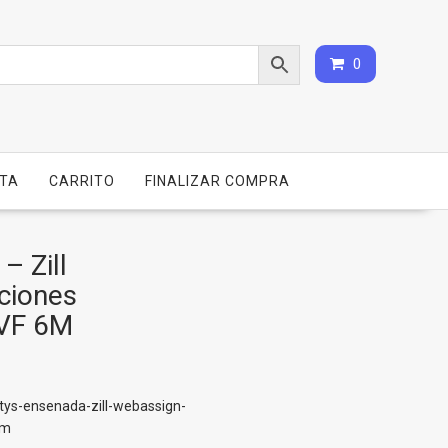
0
NTA
CARRITO
FINALIZAR COMPRA
– Zill
ciones
PVF 6M
tys-ensenada-zill-webassign-
6m