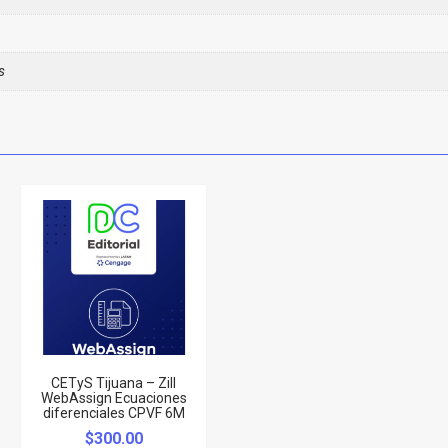
s
CETyS Tijuana – Zill
WebAssign Ecuaciones
diferenciales CPVF 6M
$
300.00