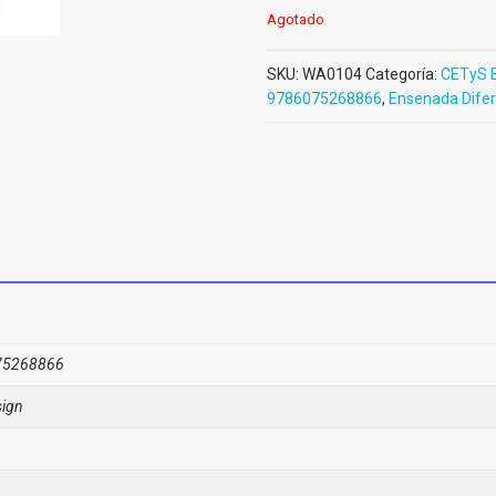
Agotado
SKU:
WA0104
Categoría:
CETyS 
9786075268866
,
Ensenada Difer
75268866
ign