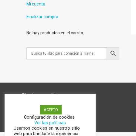
Mi cuenta
Finalizar compra
No hay productos en el carrito.
Términos y condiciones
Aviso de Privacidad
Política de cookies
ACEPTO
Configuración de cookies
Ver las políticas
Usamos cookies en nuestro sitio
web para brindarle la experiencia