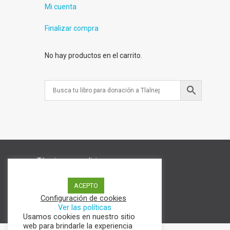
Mi cuenta
Finalizar compra
No hay productos en el carrito.
Términos y condiciones
Aviso de Privacidad
Política de cookies
ACEPTO
Configuración de cookies
Ver las políticas
Usamos cookies en nuestro sitio
web para brindarle la experiencia