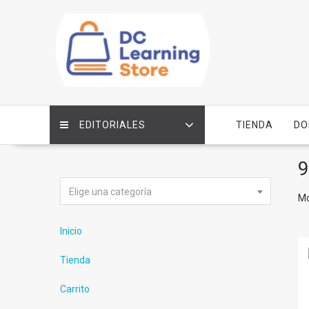
Saltar
contenido
EDITORIALES
TIENDA
DO
9
Elige una categoría
Mo
Inicio
Tienda
Carrito