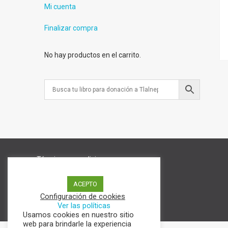
Mi cuenta
Finalizar compra
No hay productos en el carrito.
Términos y condiciones
Aviso de Privacidad
Política de cookies
ACEPTO
Configuración de cookies
Ver las políticas
Usamos cookies en nuestro sitio
web para brindarle la experiencia