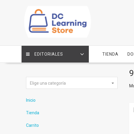
Saltar
contenido
EDITORIALES
TIENDA
DO
9
Elige una categoría
Mo
Inicio
Tienda
Carrito