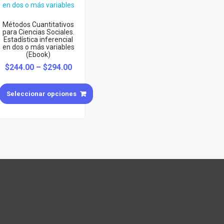
Métodos Cuantitativos
para Ciencias Sociales.
Estadística inferencial
en dos o más variables
(Ebook)
$
244.00
–
$
294.00
Seleccionar opciones