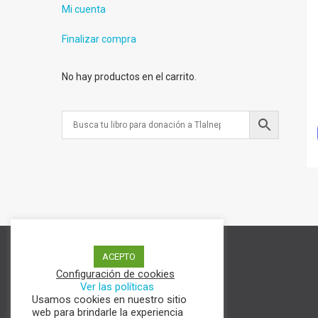
Mi cuenta
Finalizar compra
No hay productos en el carrito.
Términos y condiciones
ACEPTO
Aviso de Privacidad
Configuración de cookies
Política de cookies
Ver las políticas
Usamos cookies en nuestro sitio
web para brindarle la experiencia