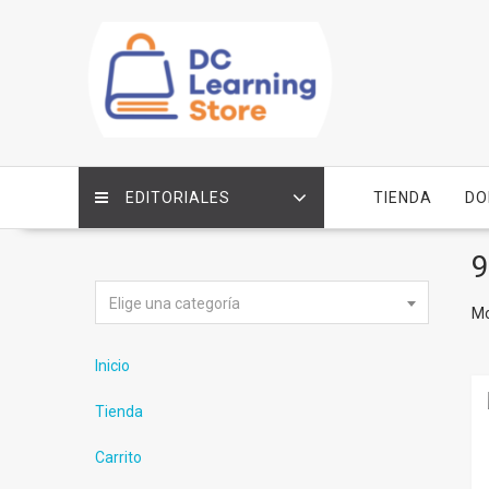
Saltar
contenido
EDITORIALES
TIENDA
DO
9
Elige una categoría
Mo
Inicio
Tienda
Carrito