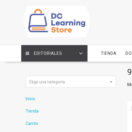
Saltar
contenido
EDITORIALES
TIENDA
DO
9
Elige una categoría
Mo
Inicio
Tienda
Carrito