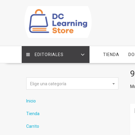
Saltar
contenido
EDITORIALES
TIENDA
DO
9
Elige una categoría
Mo
Inicio
Tienda
Carrito