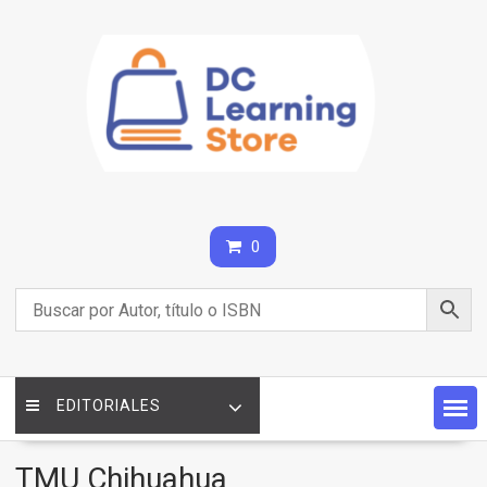
Saltar
contenido
0
EDITORIALES
TMU Chihuahua