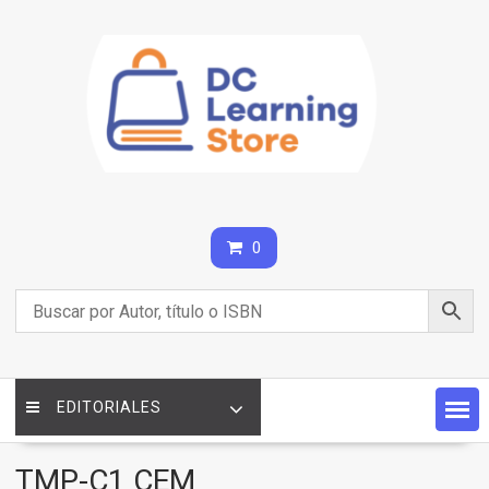
Saltar
contenido
0
EDITORIALES
TMP-C1 CEM